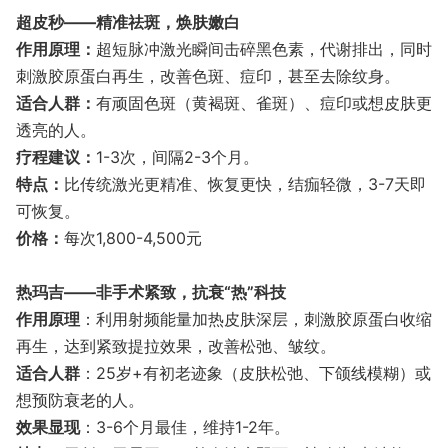
超皮秒——精准祛斑，焕肤嫩白
​作用原理​：
超短脉冲激光瞬间击碎黑色素，代谢排出，同时
刺激胶原蛋白再生，改善色斑、痘印，甚至去除纹身。
​适合人群​：
有顽固色斑（黄褐斑、雀斑）、痘印或想皮肤更
透亮的人。
​疗程建议​：
1-3次，间隔2-3个月。
​特点​：
比传统激光更精准、恢复更快，结痂轻微，3-7天即
可恢复。
价格：
每次1,800-4,500元
热玛吉——非手术紧致，抗衰“热”科技
作用原理
​：利用射频能量加热皮肤深层，刺激胶原蛋白收缩
再生，达到紧致提拉效果，改善松弛、皱纹。
适合人群
​：25岁+有初老迹象（皮肤松弛、下颌线模糊）或
想预防衰老的人。
效果显现
​：3-6个月最佳，维持1-2年。