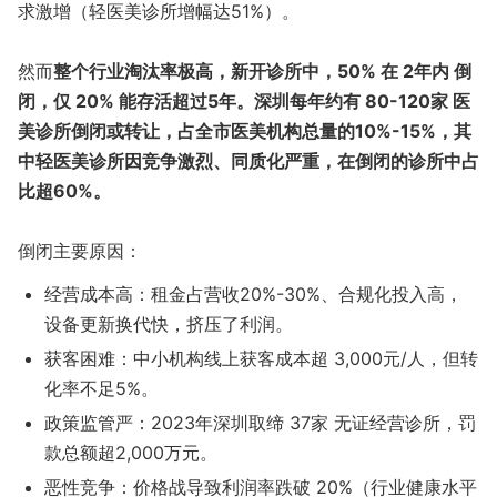
求激增（轻医美诊所增幅达51%）。
然而
整个行业淘汰率极高，新开诊所中，​50%​​ 在 ​2年内​ 倒
闭，仅 ​20%​​ 能存活超过5年。深圳每年约有 ​80-120家​ 医
美诊所倒闭或转让，占全市医美机构总量的10%-15%，其
中轻医美诊所​因竞争激烈、同质化严重，在倒闭的诊所中占
比超60%。
​倒闭主要原因​：
​经营成本高​：租金占营收20%-30%、合规化投入高，
设备更新换代快，挤压了利润。
​获客困难​：中小机构线上获客成本超 ​3,000元/人，但转
化率不足5%。
​政策监管​严：2023年深圳取缔 ​37家​ 无证经营诊所，罚
款总额超2,000万元。
​恶性竞争​：价格战导致利润率跌破 ​20%​​（行业健康水平