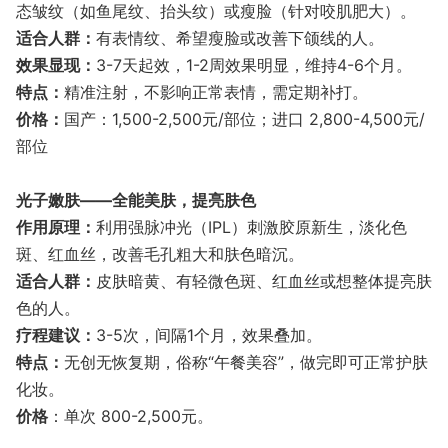
态皱纹（如鱼尾纹、抬头纹）或瘦脸（针对咬肌肥大）。
​适合人群​：
有表情纹、希望瘦脸或改善下颌线的人。
​效果显现​：
3-7天起效，1-2周效果明显，维持4-6个月。
​特点​：
精准注射，不影响正常表情，需定期补打。
价格：
国产：1,500-2,500元/部位；进口 2,800-4,500元/
部位
光子嫩肤——全能美肤，提亮肤色
作用原理​：
利用强脉冲光（IPL）刺激胶原新生，淡化色
斑、红血丝，改善毛孔粗大和肤色暗沉。
适合人群​：
皮肤暗黄、有轻微色斑、红血丝或想整体提亮肤
色的人。
​疗程建议​：
3-5次，间隔1个月，效果叠加。
特点​：
无创无恢复期，俗称“午餐美容”，做完即可正常护肤
化妆。
价格
：单次 800-2,500元。