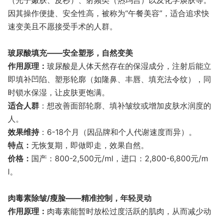
因其操作便捷、安全性高，被称为“午餐美容”，适合追求快
速变美且不愿接受手术的人群。
玻尿酸填充——安全塑形，自然变美
​作用原理​：
玻尿酸是人体天然存在的保湿成分，注射后能立
即填补凹陷、塑形轮廓（如隆鼻、丰唇、填充法令纹），同
时锁水保湿，让皮肤更饱满。
​适合人群​
：想改善面部轮廓、填补皱纹或增加皮肤水润度的
人。
​效果维持​
：6-18个月（因品牌和个人代谢速度而异）。
​特点​：
无恢复期，即做即走，效果自然。
价格：
国产：800-2,500元/ml，进口：2,800-6,800元/m
l。
肉毒素除皱/瘦脸——精准控制，年轻灵动
作用原理​：
肉毒素能暂时放松过度活跃的肌肉，从而减少动