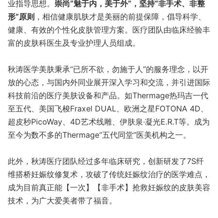
业指导思想。
崇尚“魅于内，美于外”，坚持“非手术、非整
形”原则
，相信健康肌肤才是美丽的前提保障，倡导科学、
健康、有效的个性化皮肤管理方案。医疗团队由临床经验丰
富的皮肤科医生及专业护理人员组成。
秋涛医学美肤秉承“已所不欲，勿施于人”的服务理念，以开
放的心态，与国内外同业展开深入学习和交流，并引进国际
科技前沿的医疗美肤设备和产品。如Thermage热玛吉一代
至五代、美国飞梭Fraxel DUAL、欧洲之星FOTONA 4D、
超皮秒PicoWay、4D艺术线雕、伊肤泉·凝光E.R.T等。成为
至今为数不多的Thermage“五代同堂”医美机构之一。
此外，秋涛医疗团队经过多年临床研究，创新研发了7S纤
维搭桥妊娠纹修复术，攻破了传统妊娠纹治疗的医学难点，
成为目前真正能【一次】【非手术】抢救妊娠纹的皮肤美容
技术，为广大爱美者带了福音。