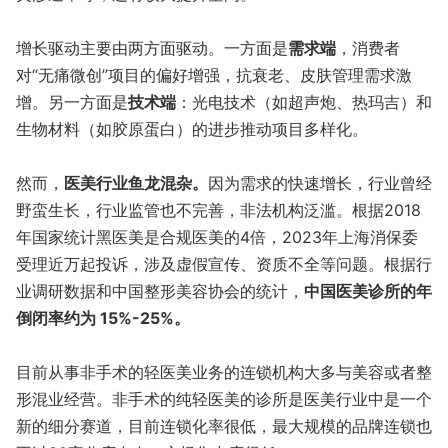
增长驱动​主要由两方面驱动。​一方面是
需求端
​，消费者
对“无痛微创”项目的偏好增强，抗衰老、皮肤管理需求激
增。另一方面是​
技术端
​：光电技术（如超声炮、热玛吉）和
生物材料（如胶原蛋白）的进步推动项目多样化。
然而，
医美行业鱼龙混杂。
因为需求的快速增长，行业曾经
野蛮生长，行业监管也不完善，非法机构泛滥。根据2018
年国家统计黑医美是合规医美的4倍，2023年上海消保委
受理近万起投诉，涉及虚假宣传、资质不全等问题。根据行
业调研数据和中国整形美容协会的统计，
中国医美诊所的年
倒闭率约为 ​15%-25%​。
目前从事非手术的轻医美业务的连锁机构大多与美容或者整
形混业经营。非手术的纯轻医美的诊所是医美行业中是一个
新的细分赛道，目前连锁化率很低，最大规模的品牌连锁也