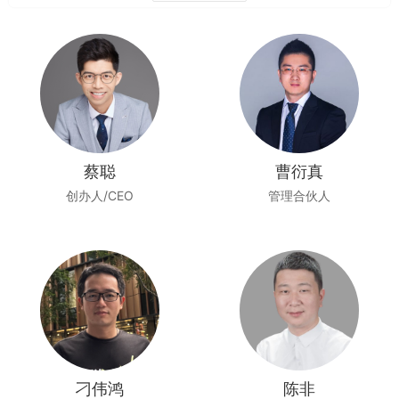
蔡聪
曹衍真
创办人/CEO
管理合伙人
刁伟鸿
陈非