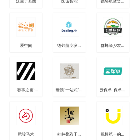
泛生子基因
医诺智能
德邻航空资产
处置
爱空间
德邻航空发动
群蜂绿乡农旅
机
庄园
赛事之窗:
瑭顿“一站式”婚
云保单-保单智
AI+体育
礼堂
能解析与管理
腾骏马术
桂林叠彩千里
规模第一的共
江山
享寄存柜