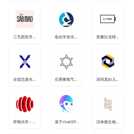
三毛西班牙故
电化学发光免
莫桑比克锂矿
居
疫诊断
勘探
全固态激光雷
石墨烯氢气共
深圳某妇儿科
达（硅光芯
生量产技术
医院立体车库
片）
昇旸光学：超
基于chatGPT
活体微生物药
短焦光学技术
定制第二大脑
物