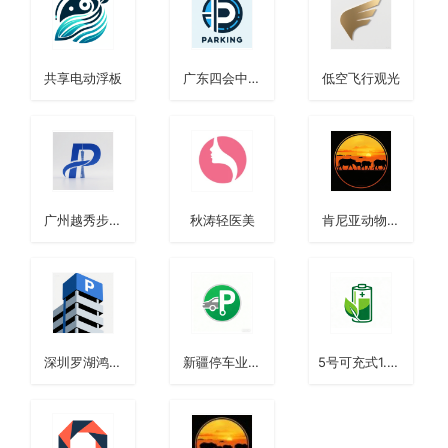
共享电动浮板
广东四会中心
低空飞行观光
区综合体停车
场
广州越秀步行
秋涛轻医美
肯尼亚动物大
街附近停车场
迁徙营地酒店
深圳罗湖鸿怡
新疆停车业务
5号可充式1.5V
阁立体停车库
开拓
半固态锂电池
+超充电站