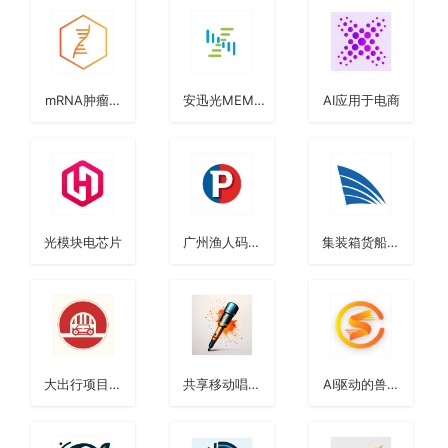
mRNA肿瘤疫
安迅光MEMS
AI应用于电商
苗
芯片
光模块电芯片
广州渔人码头
集装箱货船：
停车场
YC轮
大出行项目组
共享移动唱歌
AI驱动的兽用
合
机
mRNA疫苗